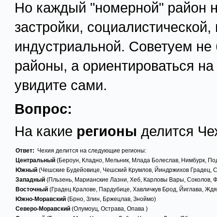
Но каждый "номерной" район н
застройки, социалистической, 
индустриальной. Советуем не
районы, а ориентироваться на 
увидите сами.
Вопрос:
На какие
регионы
делится Че
Ответ:
Чехия делится на следующие регионы:
Центральный
(Бероун, Кладно, Мельник, Млада Болеслав, Нимбурк, По
Южный
(Чешские Будейовице, Чешский Крумлов, Йиндржихов Градец, С
Западный
(Пльзень, Марианские Лазни, Хеб, Карловы Вары, Соколов, 
Восточный
(Градец Кралове, Пардубице, Хавличкув Брод, Йиглава, Ждя
Южно-Моравский
(Брно, Злин, Бржецлав, Зноймо)
Северо-Моравский
(Олумоуц, Острава, Опава )