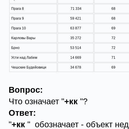
Прага 8
71 334
68
Прага 9
59 421
68
Прага 10
63 877
69
Карловы Вары
35 272
72
Брно
53 514
72
Усти над Лабем
14 669
71
Чешские Будейовици
34 678
69
Вопрос:
Что означает "
+кк
"?
Ответ:
"
+кк
" обозначает - объект не