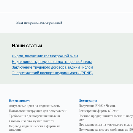
Вам понравилась страница?
Наши статьи
Фирма, получение краткосрочной визы
Недвижимость, получение краткосрочной визы
Заключение трудового договора задним числом
Энергетический паспорт недвижимости (PENB)
Недвижимость
Иммиграция
Актуальные цены на недвижимость
Получение ВНЖ в Чехии.
Пошаговая инструкция для покупателей
Регистрация фирмы в Чехии
Требования для получения ипотеки
Частное предпринимательство и пол
внж
Сколько и за что нужно платить
Продление вида на жительство внж в
Перевод недвижимости с фирмы на
физ.лицо
Получение краткосрочной визы до 90