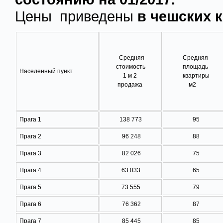
Цены приведены
в чешских к
Средняя
Средняя
стоимость
площадь
Населенный пункт
1 м 2
квартиры
продажа
м2
Прага 1
138 773
95
Прага 2
96 248
88
Прага 3
82 026
75
Прага 4
63 033
65
Прага 5
73 555
79
Прага 6
76 362
87
Прага 7
85 445
85