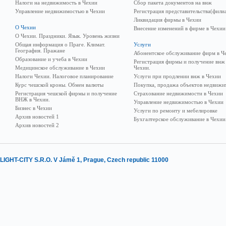
Налоги на недвижимость в Чехии
Сбор пакета документов на внж
Управление недвижимостью в Чехии
Регистрация представительства(фили
Ликвидация фирмы в Чехии
О Чехии
Внесение изменений в фирме в Чехии
О Чехии. Праздники. Язык. Уровень жизни
Общая информация о Праге. Климат.
Услуги
География. Пражане
Абонентское обслуживание фирм в Ч
Образование и учеба в Чехии
Регистрация фирмы и получение внж
Медицинское обслуживание в Чехии
Чехии.
Налоги Чехии. Налоговое планирование
Услуги при продлении внж в Чехии
Курс чешской кроны. Обмен валюты
Покупка, продажа объектов недвижи
Регистрация чешской фирмы и получение
Страхование недвижимости в Чехии
ВНЖ в Чехии.
Управление недвижимостью в Чехии
Бизнес в Чехии
Услуги по ремонту и мебелировке
Архив новостей 1
Бухгалтерское обслуживание в Чехии
Архив новостей 2
LIGHT-CITY S.R.O. V Jámě 1, Prague, Czech republic 11000