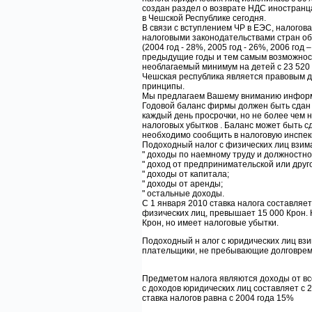
создан раздел о возврате НДС иностранц
в Чешской Республике сегодня.
В связи с вступлением ЧР в ЕЭС, налого
налоговыми законодательствами стран об
(2004 год - 28%, 2005 год - 26%, 2006 год
предыдущие годы и тем самым возможност
необлагаемый минимум на детей с 23 520 кр
Чешская республика является правовым д
принципы.
Мы предлагаем Вашему вниманию информ
Годовой баланс фирмы должен быть сдан д
каждый день просрочки, но не более чем 
налоговых убытков . Баланс может быть сд
необходимо сообщить в налоговую инспек
Подоходный налог с физических лиц взим
" доходы по наемному труду и должностн
" доход от предпринимательской или дру
" доходы от капитала;
" доходы от аренды;
" остальные доходы.
С 1 января 2010 ставка налога составляе
физических лиц, превышает 15 000 Крон. 
Крон, но имеет налоговые убытки.
Подоходный н алог с юридических лиц взи
плательщики, не пребывающие долговреме
Предметом налога являются доходы от все
с доходов юридических лиц составляет с 
ставка налогов равна с 2004 года 15%