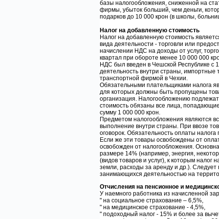
базы налогообложения, сниженной на стат
фирмы, убыток больший, чем деньги, кот
подарков до 10 000 крон (в школы, больни
Налог на добавленную стоимость
Налог на добавленную стоимость являетс
вида деятельности - торговли или предо
начислении НДС на доходы от услуг, торг
квартал при обороте менее 10 000 000 кро
НДС был введен в Чешской Республике с 
деятельность внутри страны, импортные
транспортной фирмой в Чехии.
Обязательными плательщиками налога явля
для которых должны быть пропущены това
организация. Налогообложению подлежат к
стоимость обязаны все лица, попадающие
сумму 1 000 000 крон.
Предметом налогообложения являются вс
выполнение внутри страны. При ввозе то
оговорок. Обязательность оплаты налога 
Если же эти товары освобождены от опла
освобожден от налогообложения. Основная
размере 14% (например, энергия, некото
(видов товаров и услуг), к которым налог
земли, расходы за аренду и др.). Следуе
занимающихся деятельностью на террито
Отчисления на пенсионное и медицинско
У наемного работника из начисленной за
" на социальное страхование – 6,5%,
" на медицинское страхование - 4,5%,
" подоходный налог - 15% и более за вы