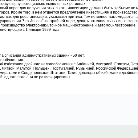
ческую цену в специально выделенных регионах.
кий порог для получения этих льгот - инвестиции должны быть в объеме не м
торов. Кроме того, в нем отдается предпочтение инвестициям в производство
дствах для реорганизации, указывают критики. Тем не менее, как ожидается,
 управления "ЧехИнвест", по крайней мере, девять потенциальных инвесторо
в производство электроники, точное машиностроение и автомобилестроение.
ействующие с 1 января 1999 года
ппа списания административных зданий - 50 лет.
огообложения.
об избежании двойного налогообложения с Албанией, Австрией, Египтом, Эст
, Литвой, Мальтой, Польшей, Португалией, Румынией, Российской Федерацие
иратами и Соединенными Штатами. Также договоры об избежании двойного
й, однако пока они не ратифицированы.