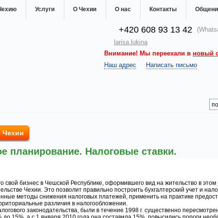
Чехию
Услуги
О Чехии
О нас
Контакты
Общени
+420 608 93 13 42
(Whatsa
larisa.lukina
Внимание! Мы переехали в
новый 
Наш адрес
Написать письмо
в Чехии
е планирование. Налоговые ставки.
 свой бизнес в Чешской Республике, оформившего вид на жительство в этом 
ельстве Чехии. Это позволит правильно построить бухгалтерский учет и нал
онные методы снижения налоговых платежей, применить на практике предос
ерриториальные различия в налогообложении.
логового законодательства, были в течение 1998 г. существенно пересмотрен
 до 15%, а с 1 января 2010 года она составила 15%, повысились пороги необ