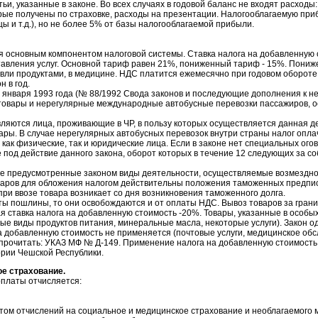
ьи, указанные в законе. Во всех случаях в годовой баланс не входят расходы
орые получены по страховке, расходы на презентации. Налогооблагаемую пр
цы и т.д.), но не более 5% от базы налогооблагаемой прибыли.
я основным компонентом налоговой системы. Ставка налога на добавленную 
ставления услуг. Основной тариф равен 21%, пониженный тариф - 15%. Пони
овли продуктами, в медицине. НДС платится ежемесячно при годовом обороте 
н в год.
1 января 1993 года (№ 88/1992 Свода законов и последующие дополнения к н
 товары и нерегулярные международные автобусные перевозки пассажиров,
ются лица, проживающие в ЧР, в пользу которых осуществляется данная деят
ры. В случае нерегулярных автобусных перевозок внутри страны налог опл
ак физические, так и юридические лица. Если в законе нет специальных огов
 под действие данного закона, оборот которых в течение 12 следующих за 
е предусмотренные законом виды деятельности, осуществляемые возмездно 
варов для обложения налогом действительны положения таможенных предписа
при ввозе товара возникает со дня возникновения таможенного долга.
ты пошлины, то они освобождаются и от оплаты НДС. Вывоз товаров за гран
 ставка налога на добавленную стоимость -20%. Товары, указанные в особы
рые виды продуктов питания, минеральные масла, некоторые услуги). Закон 
 на добавленную стоимость не применяется (почтовые услуги, медицинское об
т прочитать: УКАЗ МФ № Д-149. Применение налога на добавленную стоимость 
рии Чешской Республики.
е страхование.
рплаты отчисляется:
четом отчислений на социальное и медицинское страхование и необлагаемог