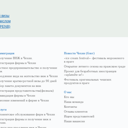
й визы
числом
(PENB)
ммиграция
Новости Чехии (блог)
олучение ВНЖ в Чехии.
«ice cream festival»- фестиваль мороженого
в праге
гистрация фирмы в Чехии
Открытие летнего сезона на пражском граде
стное предпринимательство и получение
нж
Проект для безработных иностранцев
«uplatněte se!»
одление вида на жительство внж в Чехии
Фестиваль оригинальных чешских
лучение краткосрочной визы до 90 дней
продуктов в праге
ор пакета документов на внж
гистрация представительства(филиала)
О нас
иквидация фирмы в Чехии
Кто мы
есение изменений в фирме в Чехии
Наша команда
Контакты
слуги
Отзывы клиентов
онентское обслуживание фирм в Чехии
Ищем представителей
гистрация фирмы и получение внж в
Наши вакансии
хии.
луги при продлении внж в Чехии