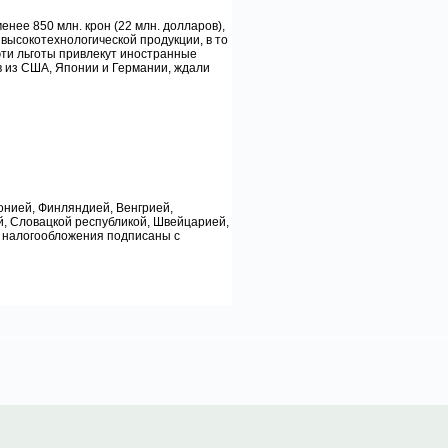
енее 850 млн. крон (22 млн. долларов),
 высокотехнологической продукции, в то
 эти льготы привлекут иностранные
в из США, Японии и Германии, ждали
онией, Финляндией, Венгрией,
й, Словацкой республикой, Швейцарией,
 налогообложения подписаны с