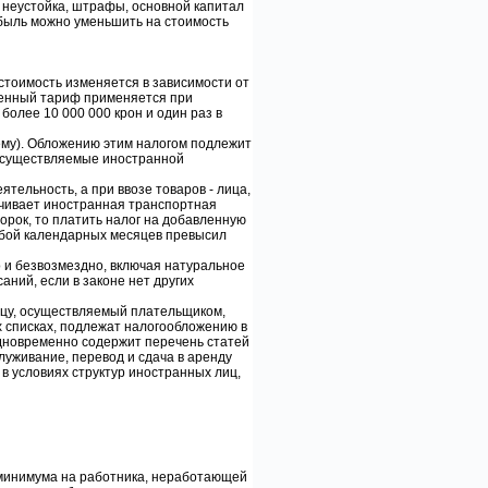
: неустойка, штрафы, основной капитал
ибыль можно уменьшить на стоимость
стоимость изменяется в зависимости от
женный тариф применяется при
более 10 000 000 крон и один раз в
ему). Обложению этим налогом подлежит
 осуществляемые иностранной
ельность, а при ввозе товаров - лица,
ачивает иностранная транспортная
орок, то платить налог на добавленную
собой календарных месяцев превысил
и безвозмездно, включая натуральное
ний, если в законе нет других
ицу, осуществляемый плательщиком,
х списках, подлежат налогообложению в
одновременно содержит перечень статей
служивание, перевод и сдача в аренду
в условиях структур иностранных лиц,
о минимума на работника, неработающей