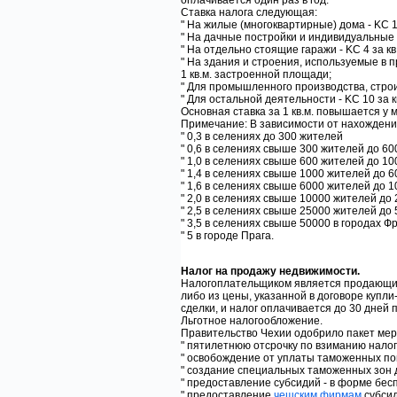
оплачивается один раз в год.
Ставка налога следующая:
" На жилые (многоквартирные) дома - KC 1
" На дачные постройки и индивидуальные д
" На отдельно стоящие гаражи - KC 4 за к
" На здания и строения, используемые в 
1 кв.м. застроенной площади;
" Для промышленного производства, строи
" Для остальной деятельности - KC 10 за 
Основная ставка за 1 кв.м. повышается у
Примечание: В зависимости от нахождени
" 0,3 в селениях до 300 жителей
" 0,6 в селениях свыше 300 жителей до 60
" 1,0 в селениях свыше 600 жителей до 10
" 1,4 в селениях свыше 1000 жителей до 6
" 1,6 в селениях свыше 6000 жителей до 
" 2,0 в селениях свыше 10000 жителей до
" 2,5 в селениях свыше 25000 жителей до
" 3,5 в селениях свыше 50000 в городах 
" 5 в городе Прага.
Налог на продажу недвижимости.
Налогоплательщиком является продающий 
либо из цены, указанной в договоре купл
сделки, и налог оплачивается до 30 дней
Льготное налогообложение.
Правительство Чехии одобрило пакет мер 
" пятилетнюю отсрочку по взиманию налог
" освобождение от уплаты таможенных по
" создание специальных таможенных зон
" предоставление субсидий - в форме бес
" предоставление
чешским фирмам
субсид