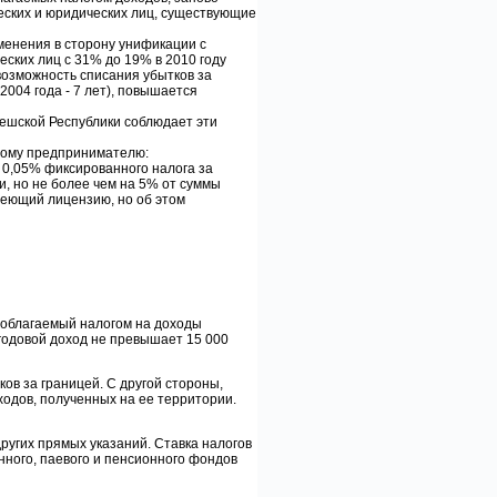
еских и юридических лиц, существующие
менения в сторону унификации с
ских лиц с 31% до 19% в 2010 году
о возможность списания убытков за
004 года - 7 лет), повышается
Чешской Республики соблюдает эти
ному предпринимателю:
 0,05% фиксированного налога за
и, но не более чем на 5% от суммы
имеющий лицензию, но об этом
, облагаемый налогом на доходы
 годовой доход не превышает 15 000
ов за границей. С другой стороны,
одов, полученных на ее территории.
ругих прямых указаний. Ставка налогов
нного, паевого и пенсионного фондов