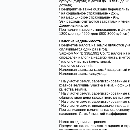
супруги (супруга) и детей до 18 лет ( до
дохода).
Предприятие также обязано перечислить
" на социальное страхование - 25%,
" на медицинское страхование - 9%.
Эти расходы считаются затратами и уме
Дорожный налог
При наличии зарегистрированного в фирме
1200 крон до 4200 крон (800-3000 куб. см.)
Налог на недвижимость
Предметом налога на землю являются уча
оплачивается один раз в год.
Законом ЧР № 338/1992 Сб. "О налоге на 
определен налог на недвижимость, в кото
" налог с участков (земельный),
" налог со строений.
Налоговая ставка за каждый квадратный м
Налоговая ставка следующая:
" На участки земли, зарегистрированные к
кратное величины участка в кв.м. и офиц
качества земли).
" На участки земли, зарегистрированные ка
официальная цена квадратного метра зем
" На участки земли, зарегистрированные к
" На участки земли, предназначенные для
При исчислении величины налога основну
населения. Самый высокий коэффициент в 
Налог на здания и строения
Предметом налога являются здания и стр