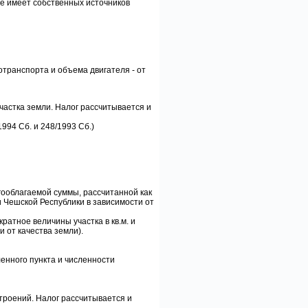
 не имеет собственных источников
отранспорта и объема двигателя - от
астка земли. Налог рассчитывается и
94 Сб. и 248/1993 Сб.)
огооблагаемой суммы, рассчитанной как
 Чешской Республики в зависимости от
кратное величины участка в кв.м. и
 от качества земли).
енного пункта и численности
троений. Налог рассчитывается и