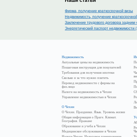
Наши статьи
Фирма, получение краткосрочной визы
Недвижимость, получение краткосрочно
Заключение трудового договора задним 
Энергетический паспорт недвижимости 
Недвижимость
И
Актуальные цены на недвижимость
П
Пошаговая инструкция для покупателей
Ре
Требования для получения ипотеки
Ча
в
Сколько и за что нужно платить
Пр
Перевод недвижимости с фирмы на
физ.лицо
По
Налоги на недвижимость в Чехии
Сб
Управление недвижимостью в Чехии
Ре
Л
О Чехии
Вн
О Чехии. Праздники. Язык. Уровень жизни
Общая информация о Праге. Климат.
У
География. Пражане
Аб
Образование и учеба в Чехии
Ре
Медицинское обслуживание в Чехии
Че
Налоги Чехии. Налоговое планирование
Ус