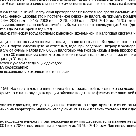
ам. В настоящем разделе мы приводим основные данные о налогах на физич
вая система Чешской Республики претерпевает в настоящее время сильные из
ъединенной Европы: это и постепенное снижение налога на прибыль юридиче
 – 24%, 2007 год — 24%, 2008 год — 21%, 2009 год — 20%, 2010 год - 19%), эт
ь уменьшения налогооблагаемой прибыли в течение последующих 5 лет (до 2
он до 24 840 крон в год и т.д.
емократическим государством с рыночной экономикой, и налоговая система 
ацию по основным чешским законам, знание которых необходимо иностран
о 31 марта, следующего за отчетным, года, при задержке - штраф в размере
на 5% от суммы налога или 0,01% налоговых убытков за каждый день просрочк
ан до 30 июня при условии, что его готовит и сдает налоговый специалист, 
цию до 31 марта.
ается с учетом следующих доходов:
ому содержанию;
гой независимой доходной деятельности;
т 15%. Налоговая декларация должна быть подана любым, чей годовой доход
Кроме того налоговую декларация обязано подать и то физическое лицо, чей
мается с доходов, поступающих из источников на территории ЧР и из источник
нно на территории Чешской Республики, обязаны платить только налог с дох
х видов деятельности и распоряжения всем имуществом, если в законе нет д
2004 года 28% с постепенным снижением до 19 % в 2010 году. Для инвестицио