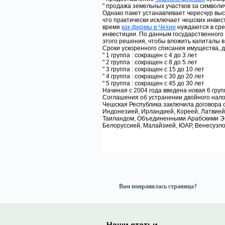
" продажа земельных участков за символи
Однако пакет устанавливает чересчур высо
что практически исключает чешских инвес
время
как фирмы в Чехии
нуждаются в сре
инвестиции. По данным государственного
этого решения, чтобы вложить капиталы 
Сроки ускоренного списания имущества, д
" 1 группа : сокращен с 4 до 3 лет
" 2 группа : сокращен с 8 до 5 лет
" 3 группа : сокращен с 15 до 10 лет
" 4 группа : сокращен с 30 до 20 лет
" 5 группа : сокращен с 45 до 30 лет
Начиная с 2004 года введена новая 6 гру
Соглашения об устранении двойного нал
Чешская Республика заключила договора 
Индонезией, Ирландией, Кореей, Латвией
Таиландом, Объединенными Арабскими Эм
Белоруссией, Малайзией, ЮАР, Венесуэло
Вам понравилась страница?