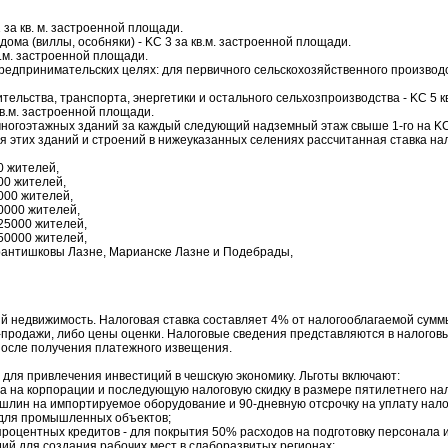
 за кв. м. застроенной площади.
ома (виллы, особняки) - KC 3 за кв.м. застроенной площади.
в.м. застроенной площади.
предпринимательских целях: для первичного сельскохозяйственного производст
тельства, транспорта, энергетики и остального сельхозпроизводства - KC 5 к
кв.м. застроенной площади.
 многоэтажных зданий за каждый следующий надземный этаж свыше 1-го на KC
я этих зданий и строений в нижеуказанных селениях рассчитанная ставка н
0 жителей,
00 жителей,
000 жителей,
10000 жителей,
 25000 жителей,
 50000 жителей,
Франтишковы Лазне, Марианске Лазне и Подебрады,
недвижимость. Налоговая ставка составляет 4% от налогооблагаемой сумм
и-продажи, либо цены оценки. Налоговые сведения представляются в налоговы
 после получения платежного извещения.
для привлечения инвестиций в чешскую экономику. Льготы включают:
а на корпорации и последующую налоговую скидку в размере пятилетнего нал
шлин на импортируемое оборудование и 90-дневную отсрочку на уплату нало
 для промышленных объектов;
процентных кредитов - для покрытия 50% расходов на подготовку персонала и
ий для создания рабочих мест в слаборазвитых регионах;