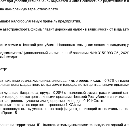
 26 лет при условии,если ребенок обучается и живет совместно с родителями и
 на начисленную заработную плату
ньшают налогооблагаемую прибыль предприятия.
 автотранспорта фирма платит дорожный налог - в зависимости от вида авт
.
стки земли в Чешской республике. Налогоплательщиком является владелец уч
недвижимость" (дополненный и измененный законами №№ 315/1993 Сб., 242/19
рый входят:
етр:
ак пахотные земли, хмельники, виноградники, огороды и сады - 0,75% от нал
иальная цена квадратного метра земли (определяется центральными органами
к луга, пастбища, леса, пруды - 0,25% от налоговой суммы, рассчитанной как 
ли (определяется центральными органами Чешской Республики в зависимости
ак застроенные участки или дворцовые площади - 0,10 KC/кв.м.
 строительства, но еще незастроенные 1 KC/кв.м.
ю залоговую ставку умножают на коэффициент, зависящий от величины насел
Праге - 5.
оения на территории ЧР. Налогоплательщиком является владелец зданий и с