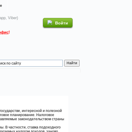
е
pp, Viber)
Войти
офис
!
государстве, интересной и полезной
оговое планирование. Налоговое
тавляемые законодательством страны
ы. В частности, ставка подоходного
лагаемых налогом доходов, заново