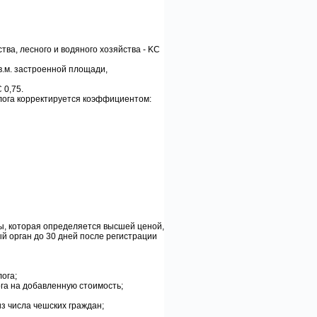
ва, лесного и водяного хозяйства - KC
в.м. застроенной площади,
 0,75.
алога корректируется коэффициентом:
ы, которая определяется высшей ценой,
й орган до 30 дней после регистрации
ога;
га на добавленную стоимость;
з числа чешских граждан;