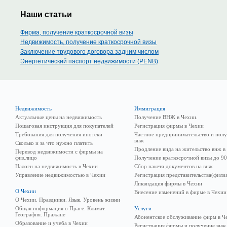
Наши статьи
Фирма, получение краткосрочной визы
Недвижимость, получение краткосрочной визы
Заключение трудового договора задним числом
Энергетический паспорт недвижимости (PENB)
Недвижимость
Иммиграция
Актуальные цены на недвижимость
Получение ВНЖ в Чехии.
Пошаговая инструкция для покупателей
Регистрация фирмы в Чехии
Требования для получения ипотеки
Частное предпринимательство и пол
внж
Сколько и за что нужно платить
Продление вида на жительство внж в
Перевод недвижимости с фирмы на
физ.лицо
Получение краткосрочной визы до 90
Налоги на недвижимость в Чехии
Сбор пакета документов на внж
Управление недвижимостью в Чехии
Регистрация представительства(фили
Ликвидация фирмы в Чехии
О Чехии
Внесение изменений в фирме в Чехии
О Чехии. Праздники. Язык. Уровень жизни
Общая информация о Праге. Климат.
Услуги
География. Пражане
Абонентское обслуживание фирм в Ч
Образование и учеба в Чехии
Регистрация фирмы и получение внж