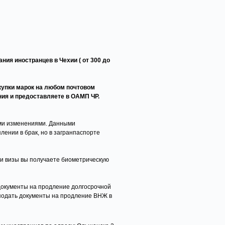
ния иностранцев в Чехии ( от 300 до
купки марок на любом почтовом
ния и предоставляете в ОАМП ЧР.
ыми изменениями. Данными
ении в брак, но в загранпаспорте
ии визы вы получаете биометрическую
 документы на продление долгосрочной
 подать документы на продление ВНЖ в