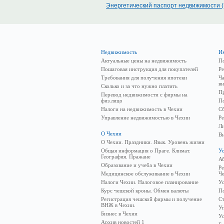
Энергетический паспорт недвижимости 
Недвижимость
И
Актуальные цены на недвижимость
П
Пошаговая инструкция для покупателей
Ре
Требования для получения ипотеки
Ча
в
Сколько и за что нужно платить
Пр
Перевод недвижимости с фирмы на
физ.лицо
По
Налоги на недвижимость в Чехии
Сб
Управление недвижимостью в Чехии
Ре
Л
О Чехии
Вн
О Чехии. Праздники. Язык. Уровень жизни
Общая информация о Праге. Климат.
У
География. Пражане
Аб
Образование и учеба в Чехии
Ре
Медицинское обслуживание в Чехии
Че
Налоги Чехии. Налоговое планирование
Ус
Курс чешской кроны. Обмен валюты
П
Регистрация чешской фирмы и получение
С
ВНЖ в Чехии.
У
Бизнес в Чехии
Ус
Архив новостей 1