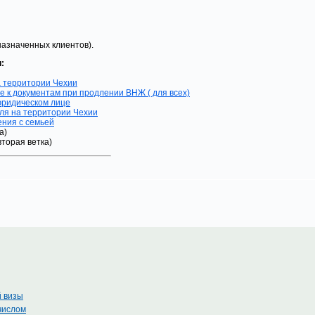
 назначенных клиентов).
:
 территории Чехии
 к документам при продлении ВНЖ ( для всех)
юридическом лице
ля на территории Чехии
ния с семьей
а)
вторая ветка)
й визы
числом