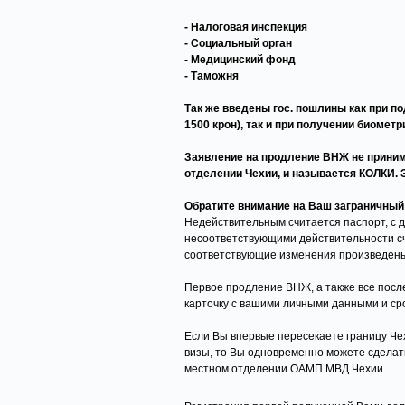
- Налоговая инспекция
- Социальный орган
- Медицинский фонд
- Таможня
Так же введены гос. пошлины как при по
1500 крон), так и при получении биометри
Заявление на продление ВНЖ не принима
отделении Чехии, и называется КОЛКИ. 
Обратите внимание на Ваш заграничный 
Недействительным считается паспорт, с
несоответствующими действительности счи
соответствующие изменения произведены
Первое продление ВНЖ, а также все посл
карточку с вашими личными данными и сро
Если Вы впервые пересекаете границу Чех
визы, то Вы одновременно можете сделат
местном отделении ОАМП МВД Чехии.