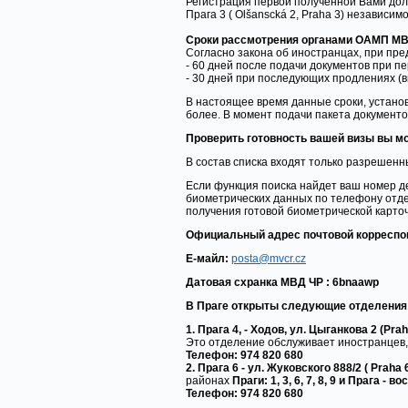
Регистрация первой полученной Вами дол
Прага 3 ( Olšanscká 2, Praha 3) независим
Сроки рассмотрения органами ОАМП МВ
Согласно закона об иностранцах, при пре
- 60 дней после подачи документов при пе
- 30 дней при последующих продлениях (ви
В настоящее время данные сроки, устано
более. В момент подачи пакета документ
Проверить готовность вашей визы вы мо
В состав списка входят только разрешенн
Если функция поиска найдет ваш номер де
биометрических данных по телефону отде
получения готовой биометрической карточ
Официальный адрес почтовой корреспонде
Е-майл:
posta@mvcr.cz
Датовая схранка МВД ЧР : 6bnaawp
В Праге открыты
следующие
отделения
1. Прага 4, - Ходов, ул. Цыганкова 2 (Prah
Это отделение обслуживает иностранцев
Телефон: 974 820 680
2. Прага 6 - ул. Жуковского 888/2 ( Praha
районах
Праги: 1, 3, 6, 7, 8, 9 и Прага - во
Телефон: 974 820
680