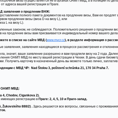
госрочной визы осуществляется не в органах ОАМП МВД, а в полиции по дела
о от адреса вашей регистрации в Праге.
Д заявления о продлении ВНЖ:
доставлении полного пакета документов на продление визы, Вам ее продлят 
рвом продлении визы (виза D на визу L), или
за L на визу L).
вленные законом, не соблюдаются. Положительного решения о продлении виз
ов на продление визы вам присваивается индивидуальный номер вашего дела
жете в списке на сайте МВД (
www.mvcr.cz
), в разделе информация о рассмот
ые заявления, заявления находящиеся в процессе рассмотрения и отклоненн
ла, значит, ваше заявление разрешено и вам продлили визу на 2 года. Далее
ления ОАМП МВД по месту вашей регистрации в Чехии. В день сдачи биометр
ки. Получить карточку в назначенный день вы можете только лично, заплатив 
нции с МВД ЧР: Nad Štolou 3, poštovní schránka 21, 170 34 Praha 7.
 ОАМП МВД:
a 4, Chodov, Cigankova 2).
, имеющих регистрацию в
Праге: 2, 4, 5, 10 и Праге-запад.
 6, Žukovského 888/2)
.
Здесь решаются все вопросы, связанные с проживание
сток.