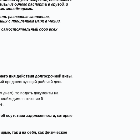
ешении других вопросов, связанных с
зы из одного паспорта в другой, и
шими менеджерами.
сать различные заявления,
ных с продлением ВНЖ в Чехии.
й самостоятельный сбор всех
него дня действия долгосрочной визы
.
дний предшествующий рабочий день
м днем), то подать документы на
 необходимо в течение 5
е.
 об осутствии задолженности, которые
рме, так и на себя, как физическое