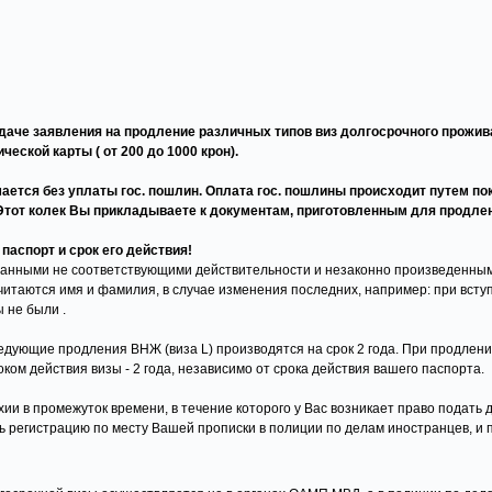
даче заявления на продление различных типов виз долгосрочного прожива
ческой карты ( от 200 до 1000 крон).
ется без уплаты гос. пошлин. Оплата гос. пошлины происходит путем по
Этот колек Вы прикладываете к документам, приготовленным для продле
паспорт и срок его действия!
 данными не соответствующими действительности и незаконно произведенн
таются имя и фамилия, в случае изменения последних, например: при вступл
 не были .
едующие продления ВНЖ (виза L) производятся на срок 2 года. При продлен
ком действия визы - 2 года, независимо от срока действия вашего паспорта.
ии в промежуток времени, в течение которого у Вас возникает право подать
ь регистрацию по месту Вашей прописки в полиции по делам иностранцев, и