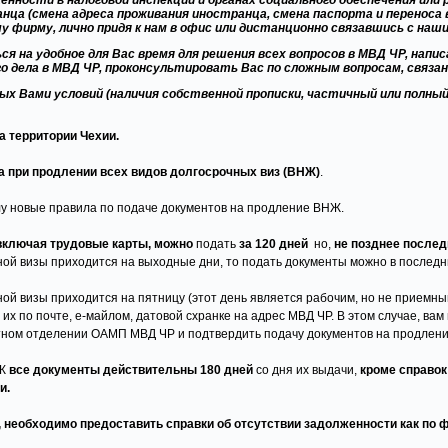
ности в налоговой инспекции и органах социального обеспечения или р
ца (смена адреса проживания иностранца, смена паспорта и переноса ви
у фирму, лично придя к нам в офис или дистанционно связавшись с на
ся на удобное для Вас время для решения всех вопросов в МВД ЧР, напи
 дела в МВД ЧР, проконсультировать Вас по сложным вопросам, связан
х Вами условий (наличия собственной прописки, частичный или полны
 территории Чехии.
 при продлении всех видов долгосрочных виз (ВНЖ)
.
силу новые правила по подаче документов на продление ВНЖ.
 включая трудовые карты,
можно
подать
за 120 дней
но,
не позднее послед
ной визы приходится на выходные дни, то подать документы можно в после
ой визы приходится на пятницу (этот день является рабочим, но не приемны
их по почте, е-майлом, датовой схранке на адрес МВД ЧР. В этом случае, вам
тном отделении ОАМП МВД ЧР и подтвердить подачу документов на продлени
Ж
все документы действительны 180 дней
со дня их выдачи,
кроме справок
и.
необходимо предоставить справки об отсутствии задолженности как по фи