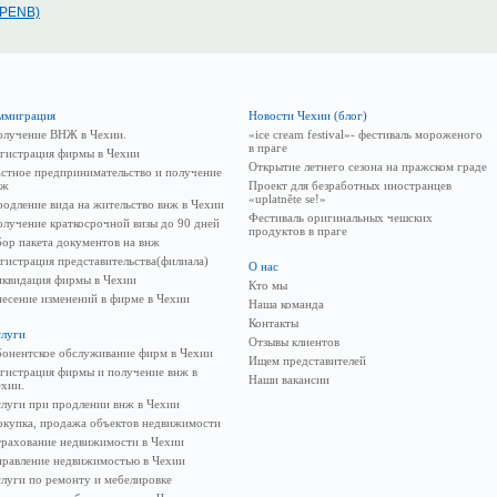
(PENB)
ммиграция
Новости Чехии (блог)
олучение ВНЖ в Чехии.
«ice cream festival»- фестиваль мороженого
в праге
гистрация фирмы в Чехии
Открытие летнего сезона на пражском граде
стное предпринимательство и получение
нж
Проект для безработных иностранцев
«uplatněte se!»
одление вида на жительство внж в Чехии
Фестиваль оригинальных чешских
лучение краткосрочной визы до 90 дней
продуктов в праге
ор пакета документов на внж
гистрация представительства(филиала)
О нас
иквидация фирмы в Чехии
Кто мы
есение изменений в фирме в Чехии
Наша команда
Контакты
слуги
Отзывы клиентов
онентское обслуживание фирм в Чехии
Ищем представителей
гистрация фирмы и получение внж в
Наши вакансии
хии.
луги при продлении внж в Чехии
окупка, продажа объектов недвижимости
трахование недвижимости в Чехии
правление недвижимостью в Чехии
луги по ремонту и мебелировке