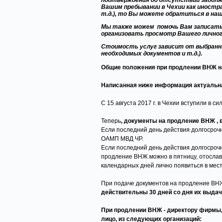
подтверждения об отсутствии задолжен
Вашим пребывании в Чехии как иностран
т.д.), то Вы можете обратиться в наш
Мы также можем помочь
Вам
записать
организовать просмотр Вашего личного
Стоимость услуг зависит от выбранны
необходимых документов и т.д.).
Общие положения при продлении ВНЖ на
Написанная ниже информация актуальна
С 15 августа 2017 г. в Чехии вступили в 
Теперь
, документы на продление ВНЖ
,
Если последний день действия долгосроч
ОАМП МВД ЧР.
Если последний день действия долгосрочн
продление ВНЖ можно в пятницу, отослав 
календарных дней лично появиться в мес
При подаче документов на продление ВН
действительны 30 дней со дня их выдач
При продлении ВНЖ - директору фирмы, 
лицо, из следующих организаций: