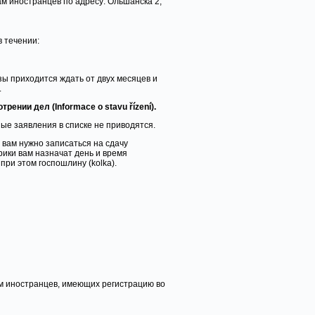
м иностранцев по адресу: Ольшанска 2,
в течении:
ы приходится ждать от двух месяцев и
.
рении дел (Informace o stavu řízení).
ые заявления в списке не приводятся.
 вам нужно записаться на сдачу
ики вам назначат день и время
при этом госпошлину (kolka).
м иностранцев, имеющих регистрацию во