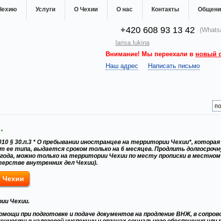
Чехию
Услуги
О Чехии
О нас
Контакты
Общени
+420 608 93 13 42
(Whatsa
larisa.lukina
Внимание! Мы переехали в
новый 
Наш адрес
Написать письмо
.
10 § 30.п.3 * О пребывании иностранцев на территории Чехии*, которая в
от ее типа, выдается сроком только на 6 месяцев. Продлить долгосрочн
 2 года, можно только на территории Чехии по месту прописки в местн
терстве внутренних дел Чехии).
в Чехии
рии Чехии.
помощи при подготовке и подаче документов на продление ВНЖ, в сопров