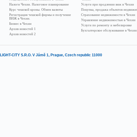
Налоги Чехии. Налоговое планирование
Услуги при продлении внж в Чехии
Курс чешской кроны. Обмен валюты
Покупка, продажа объектов недвижи
Регистрация чешской фирмы и получение
Страхование недвижимости в Чехии
ВНЖ в Чехии.
Управление недвижимостью в Чехии
Бизнес в Чехии
Услуги по ремонту и мебелировке
Архив новостей 1
Бухгалтерское обслуживание в Чехии
Архив новостей 2
LIGHT-CITY S.R.O. V Jámě 1, Prague, Czech republic 11000