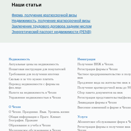
Наши статьи
Фирма, получение краткосрочной визы
Недвижимость, получение краткосрочной визы
Заключение трудового договора задним числом
Энергетический паспорт недвижимости (PENB)
Недвижимость
Иммиграция
Актуальные цены на недвижимость
Получение ВНЖ в Чехии.
Пошаговая инструкция для покупателей
Регистрация фирмы в Чехии
Требования для получения ипотеки
Частное предпринимательство и пол
внж
Сколько и за что нужно платить
Продление вида на жительство внж в
Перевод недвижимости с фирмы на
физ.лицо
Получение краткосрочной визы до 90
Налоги на недвижимость в Чехии
Сбор пакета документов на внж
Управление недвижимостью в Чехии
Регистрация представительства(фили
Ликвидация фирмы в Чехии
О Чехии
Внесение изменений в фирме в Чехии
О Чехии. Праздники. Язык. Уровень жизни
Общая информация о Праге. Климат.
Услуги
География. Пражане
Абонентское обслуживание фирм в Ч
Образование и учеба в Чехии
Регистрация фирмы и получение внж
Медицинское обслуживание в Чехии
Чехии.